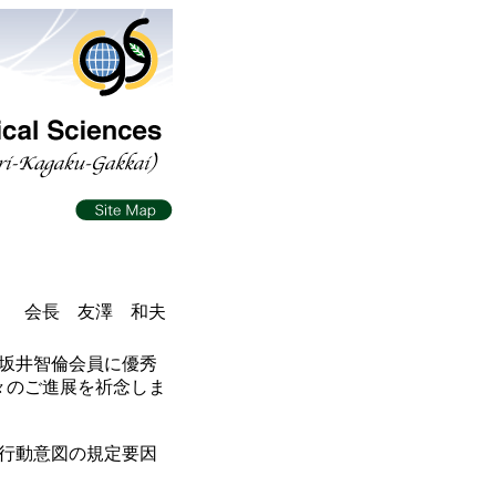
会長 友澤 和夫
た坂井智倫会員に優秀
々のご進展を祈念しま
行動意図の規定要因