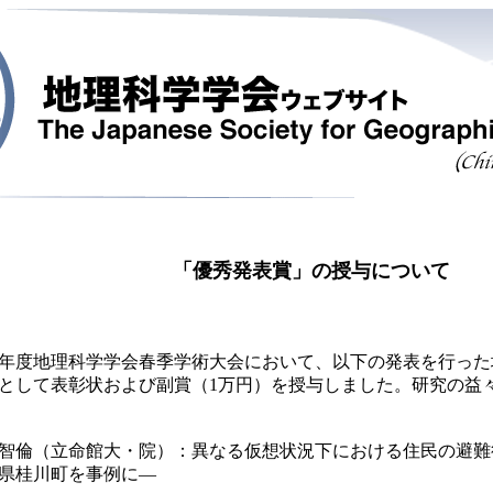
「優秀発表賞」の授与について
6年度地理科学学会春季学術大会において、以下の発表を行っ
として表彰状および副賞（1万円）を授与しました。研究の益
智倫（立命館大・院）：異なる仮想状況下における住民の避難
県桂川町を事例に―