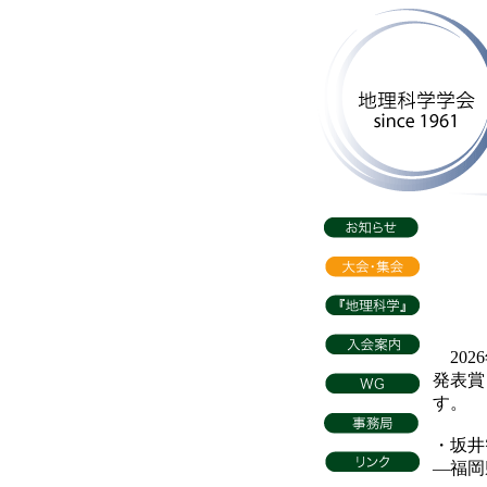
202
発表賞
す。
・坂井
―福岡