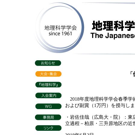
「優
2018年度地理科学学会春季
および副賞（1万円）を授与し
・岩佐佳哉（広島大・院）：東
立過程－柏原・三升原地区の近