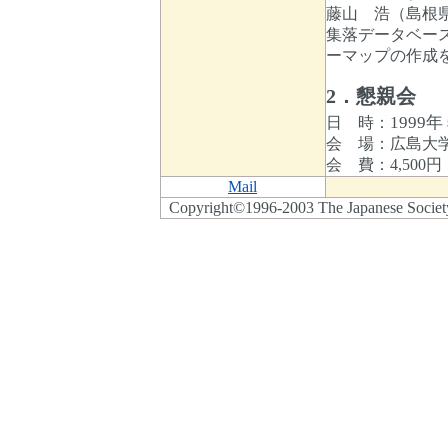
藤山 浩（島根
集落データベー
ーマップの作成を
2
．懇親会
1999年
日 時：
会 場：広島大
会 費：4,500円
Mail
Copyright©1996-2003 The Japanese Society f