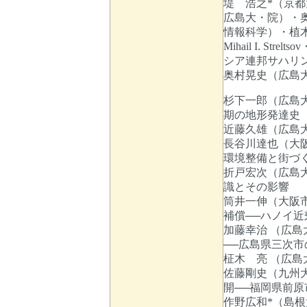
堤 浩之*（京
広島大・院）・
情報科学）・植木岳雪
Mihail I. Strelt
シア連邦サハリ
奥村晃史（広島
杉下一郎（広島
期の地形発達史
近藤久雄（広島
長谷川達也（大
環境整備と街づく
折戸宏次（広島
識とその影響
筒井一伸（大阪
補償──ハノイ近
加藤幸治 （広
──広島県三次市
柾木 亮 （広
佐藤剛史（九州
開──福岡県前原
作野広和*（島