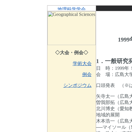
19
◇大会・例会◇
1．一般研究
学術大会
1999
日 時：
例会
会 場：広島大
シンポジウム
口頭発表 （
矢寺太一（広島
曽我部拓（広島
北川博史（愛知
地域的展開
木本浩一（広島
──マイソール（M