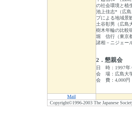
の社会環境と植
池上佳志*（広
プによる地域景
土谷彰男（広島
樹木年輪の比較
堀 信行（東京
諸相－ニジェー
2．懇親会
1997
日 時：
会 場：広島大
会 費：4,000円
Mail
Copyright©1996-2003 The Japanese Society f