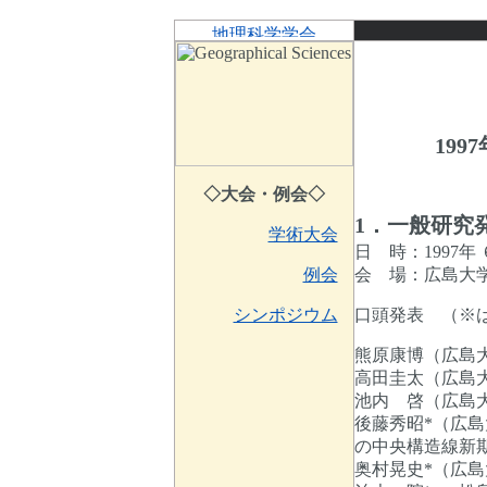
19
◇大会・例会◇
1．一般研究
学術大会
1997
日 時：
例会
会 場：広島大
シンポジウム
口頭発表 （
熊原康博（広島
高田圭太（広島
池内 啓（広島
後藤秀昭*（広
の中央構造線新
奥村晃史*（広