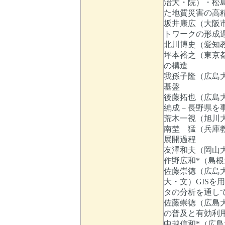
治大・院）・松島信
た地質災害の高
坂井康広（大阪
トワークの形成
北川博史（愛知
坪本裕之（東京
の構造
我孫子隆（広島
基盤
後藤拓也（広島
編成－長野県を
荒木一視（旭川
南埜 猛（兵庫
展開過程
友澤和夫（岡山
作野広和*（島
佐藤崇徳（広島
大・文）GISを
タの分析を通し
佐藤崇徳（広島大
の普及と有効利
中越信和*（広