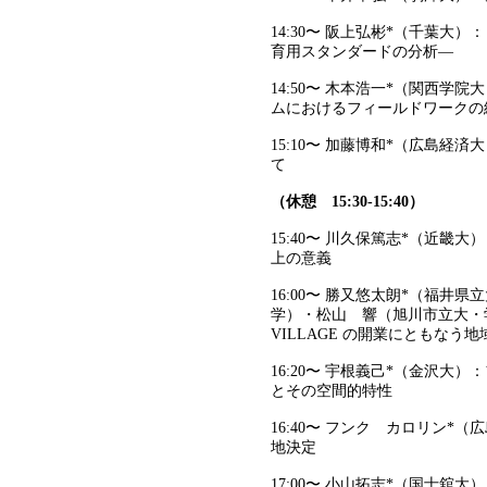
14:30〜 阪上弘彬*（千葉
育用スタンダードの分析―
14:50〜 木本浩一*（関西
ムにおけるフィールドワークの
15:10〜 加藤博和*（広島
て
（休憩 15:30-15:40）
15:40〜 川久保篤志*（近
上の意義
16:00〜 勝又悠太朗*（福
学）・松山 響（旭川市立大・学）
VILLAGE の開業にともなう
16:20〜 宇根義己*（金沢
とその空間的特性
16:40〜 フンク カロリン
地決定
17:00〜 小山拓志*（国士