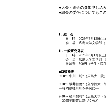
●大会・総会の参加申し
●総会の委任についてもこ
I．総 会
日 時：2026年6月13日(土) 
会 場：広島大学文学部（東広
Ⅱ．一般研究発表
日 時：2026年6月13日(土) 9
会 場：広島大学文学部 B2
参加費：500円（学生・院
■口頭発表
9:00〜 中川 聡*（広島大
9:20〜 坂井智倫*（立命館
―福岡県桂川町を事例に―
9:40〜 横川知司*（広島大
―2025年調査に基づく分析―