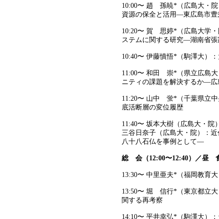
10:00〜 趙 孫暁*（広島
資源の保全と活用―東広島市豊
10:20〜 賀 思婷*（広島
ステムに関する研究―湖南省張
10:40〜 伊藤慎悟*（駒澤
11:00〜 和田 崇*（県立
ニティの課題を解決するか―広
11:20〜 山中 蛍*（千葉
底活断層の変位履歴
11:40〜 坂本大樹（広島大
三谷日奈子（広島大・院）：近
八十八石仏を事例として—
総 会（12:00〜12:40）／昼 
13:30〜 中里亜夫*（福岡
13:50〜 堀 信行*（東京
関する再考察
14:10〜 平井幸弘*（駒澤