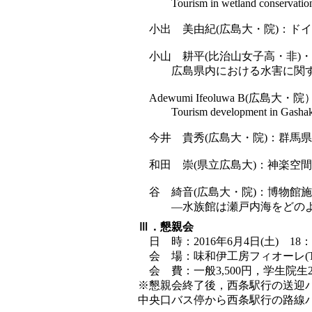
Tourism in wetland conservation ar
小出 美由紀(広島大・院)：ド
小山 耕平(比治山女子高・非)・
広島県内における水害に関す
Adewumi Ifeoluwa B(広島大・
Tourism development in Gashaka Gumt
今井 貴秀(広島大・院)：群馬
和田 崇(県立広島大)：神楽空
谷 綺音(広島大・院)：博物館
―水族館は瀬戸内海をどのよ
Ⅲ．懇親会
日 時：2016年6月4日(土) 18：0
会 場：味和伊工房フィオーレ(TEL：0
会 費：一般
3,500
円，学生院生
※懇親会終了後，西条駅行の送迎
中央口バス停から西条駅行の路線バ