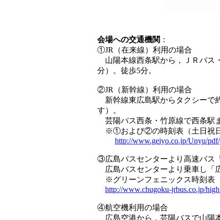
会場への交通機関
：
①JR（在来線）利用の場合
山陽本線西条駅から，ＪＲバス・
分）。徒歩5分。
②JR（新幹線）利用の場合
新幹線東広島駅からタクシーで約
す）。
芸陽バス西条・竹原線で西条駅ま
※①および②の時刻表（土日祝日
http://www.geiyo.co.jp/Unyu/pdf
③広島バスセンターより高速バス「
広島バスセンターより乗車し「広
※グリーンフェニックス時刻表
http://www.chugoku-jrbus.co.jp/high
④航空機利用の場合
広島空港から，芸陽バスで山陽本線