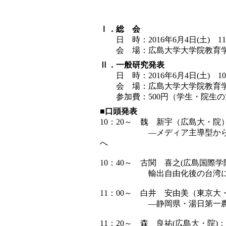
Ⅰ．総 会
日 時：2016年6月4日(土) 11：
会 場：広島大学大学院教育学研
Ⅱ．一般研究発表
日 時：2016年6月4日(土) 10：2
会 場：広島大学大学院教育学研
参加費：500円（学生・院生
■口頭発表
10：20～ 魏 新宇（広島大・
―メディア主導型から、観光
へ
10：40～ 古関 喜之(広島国際学
輸出自由化後の台湾におけ
11：00～ 白井 安由美（東京
―静岡県・湯日第一農協
11：20～ 森 良祐(広島大・