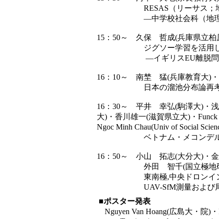
RESAS（リーサス；地域
―中学校社会科（地理的
15：50～ 久保 哲成(兵庫県立柏
ジグソー学習を活用したアク
―イギリスEU離脱問題にひ
16：10～ 南埜 猛(兵庫教育大
日本の溜池分布論再考 
16：30～ 平井 幸弘(駒澤大)・
大)・香川雄一(滋賀県立大)・Funck Car
Ngoc Minh Chau(Univ of Social Scien
ベトナム・メコンデルタに
16：50～ 小山 拓志(大分大)・
外田 智千(国立極地研
東南極,中央ドロンイングモ
UAV-SfM測量および尾根
■
ポスター発表
Nguyen Van Hoang(広島大・院)・F