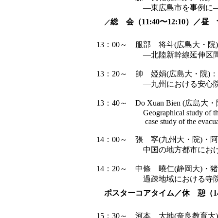
―東広島市を事例に
／
総 会（
11:40
〜
12:10
）／昼 
13：00～ 服部 将斗(広島大・
―北陸新幹線延伸区間
13：20～ 帥 婭娟(広島大・院
―九州における安心院町
13：40～ Do Xuan Bien (広島大
Geographical study of the Fuku
case study of the evacuation
14：00～ 張 寧(九州大・院)・阿
中国の地方都市における住民
14：20～ 中條 曉仁(静岡大)・
過疎地域における寺院の存立
ポスターコアタイム／休 憩（14：
15：30～ 河本 大地(奈良教育大