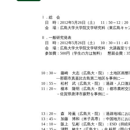
Ⅰ．総 会
日 時：2012年5月26日（土） 11：50～12：20
会 場：広島大学大学院文学研究科（東広島キャン
Ⅱ．一般研究発表
日 時：2012年5月26日（土） 10：30～11：45，
会 場：広島大学大学院文学研究科 大講義室リテラ
参加費：500円（学生の方は無料） 懇親会費：350
10：30～ 藤崎 大志（広島大・院）：土地区画
―那覇市真嘉比古島第二地区を事例に―
10：55～ 松村 武（広島大・院）：過疎・人口
11：20～ 榎本 隆明（広島大・院）：都市農村
－佐賀県唐津市蕨野を事例に－
総 会／
13：20～ 森 玲薫（広島大・院）：過疎地域に
13：45～ 加藤 博和（米子高専）：中国地方に
14：10～ 阪上 弘彬（広島大・院）：ESD（
14：35～ 淺野 敏久*（広島大）・金 枓哲（岡