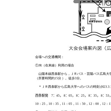
会場への交通機関：
①
JR
（在来線）利用の場合
山陽本線西条駅から，ＪＲバス・芸陽バス広島大
（所要時間約
15
分 ）。徒歩
3
分。
＊ＪＲ西条駅から広島大学へのバスの時刻
(H2
3
.
3
.
西条駅発
7
：
45
，
8
：
0
5
，
8
：
25
，
8
：
35
，
8
：
5
3
10
：
25
，
10
：
3
5
，
11
：
0
5
，
11
：
50
，
12
：
00
，
12
：
1