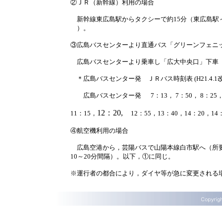
②ＪＲ（新幹線）利用の場合
新幹線東広島駅からタクシーで約
15
分（東広島駅
）。
③広島バスセンターより直通バス「グリーンフェニ
広島バスセンターより乗車し「広大中央口」下車
＊広島バスセンター発 ＪＲバス時刻表
(H21.4.1
広島バスセンター発
7
：
1
3
，
7
：
50
，
8
：
25
12
：
20,
11
：
15
，
12
：
55
，
13
：
4
0
，
1
4
：
2
0
，
14
④航空機利用の場合
広島空港から，芸陽バスで山陽本線白市駅へ（所
10
～
20
分間隔）。以下，①に同じ。
※運行者の都合により，ダイヤ等が急に変更される