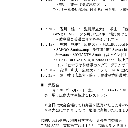
・香川 雄一（滋賀県立大）：
ラムサール条約湿地に対する住民意識―大韓
休
15：20～ 香川 雄一*（滋賀県立大）・桐山 卓
GPSとDEMデータを用いたスキー場におけ
－岐阜県奥美濃エリア
を事例として－
15：45～ 奥村 晃史*（広島大）・MALIK, Javed
・SAHOO, Santiswarup・
SATULURI, Sravanth
Sumanta・MOHANTY, Asmia（以上インド
・
CUSTODIO BATISTA, Ricardo Filipe
（以上
インドヒマラヤ前縁帯カングラ--ダラムサ
16：10～ 友澤 和夫（広島大）：デリーNCRに
16：35～ 陳 林（広島大・院）：福建省内陸農
Ⅲ．懇親会
日 時：2012年5月26日（土） 17：30～19：30
会 場：広島大学生協北１レストラン
※当日は大会会場にてお弁当を販売いたしますの
※今大会につきましては，巡検は実施いたしませ
お問い合わせ先：地理科学学会 集会専門委員会
〒739-8522 東広島市鏡山1‐2‐3 広島大学大学